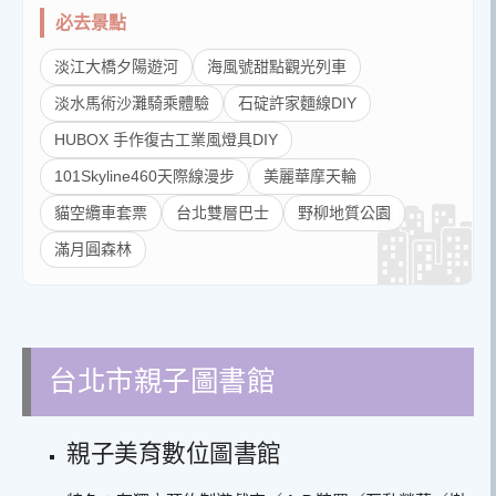
必去景點
淡江大橋夕陽遊河
海風號甜點觀光列車
淡水馬術沙灘騎乘體驗
石碇許家麵線DIY
HUBOX 手作復古工業風燈具DIY
101Skyline460天際線漫步
美麗華摩天輪
貓空纜車套票
台北雙層巴士
野柳地質公園
滿月圓森林
台北市親子圖書館
親子美育數位圖書館