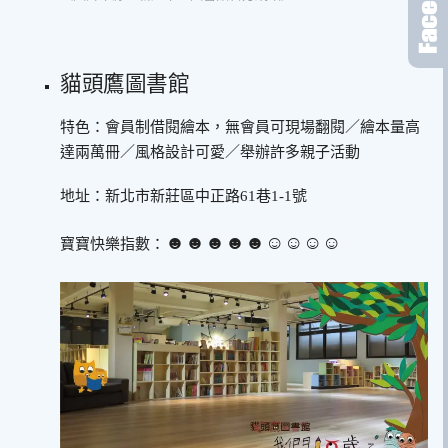
貓頭鷹圖書館
特色：會員制借閱繪本，無會員可現場翻閱／繪本量高
達兩萬冊／風格設計可愛／舉辦許多親子活動
地址：新北市新莊區中正路61巷1-1號
☻☻☻☻☻☺︎☺︎☺︎☺︎
寶寶快樂指數：