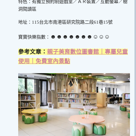
特色：有獨立預約制遊戲室／ＡＲ裝置／互動螢幕／樹
洞閱讀區
地址：115台北市南港區研究院路二段61巷15號
☻☻☻☻☻☻☻☺︎☺︎☺︎
寶寶快樂指數：
參考文章：
親子美育數位圖書館｜專屬兒童
使用｜免費室內景點