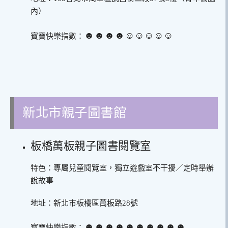
內）
☻☻☻☻☺︎☺︎☺︎☺︎☺︎
寶寶快樂指數：
新北市親子圖書館
板橋萬板親子圖書閱覽室
特色：專屬兒童閱覽室，獨立遊戲室不干擾／定時舉辦
說故事
地址：新北市板橋區萬板路28號
☻☻☻☻☻☻☻☻☻☻
寶寶快樂指數：