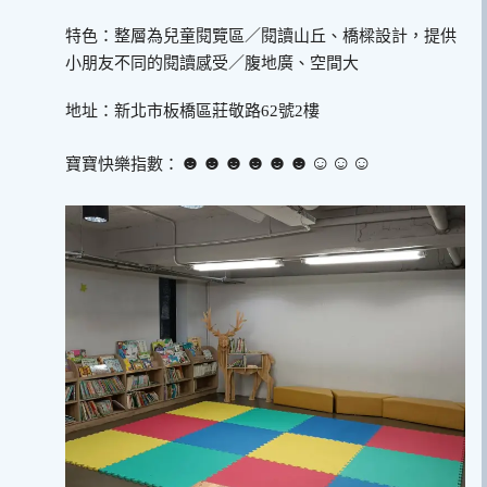
特色：整層為兒童閱覽區／閱讀山丘、橋樑設計，提供
小朋友不同的閱讀感受／腹地廣、空間大
地址：新北市板橋區莊敬路62號2樓
☻☻☻☻☻☻☺︎☺︎☺︎
寶寶快樂指數：