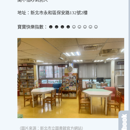
間不怕吵到別人
地址：新北市永和區保安路132號2樓
☻☻☻☻☺︎☺︎☺︎☺︎☺︎
寶寶快樂指數：
（圖片來源：新北市立圖書館官方網站）