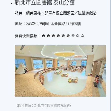
新北市立圖書館 泰山分館
特色：網美風格／兒童有獨立閲讀區／磁鐵遊戲牆
地址：243新北市泰山區全興路212號5樓
☻☻☻☻☻☻☺︎☺︎☺︎
寶寶快樂指數：
（圖片來源：新北市立圖書館官方網站）