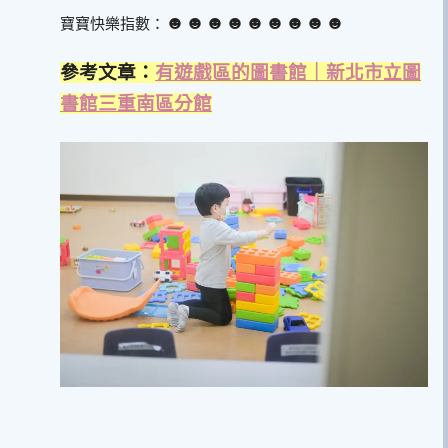
☻☻☻☻☻☻☻☻☻
寶寶快樂指數：
參考文章：
有遊戲區的圖書館｜新北市立圖
書館三重南區分館