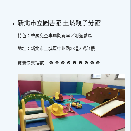
新北市立圖書館 土城親子分館
特色：整層兒童專屬閱覽室／附遊戲區
地址：新北市土城區中州路28巷30號4樓
☻☻☻☻☻☻☻☻☻
寶寶快樂指數：