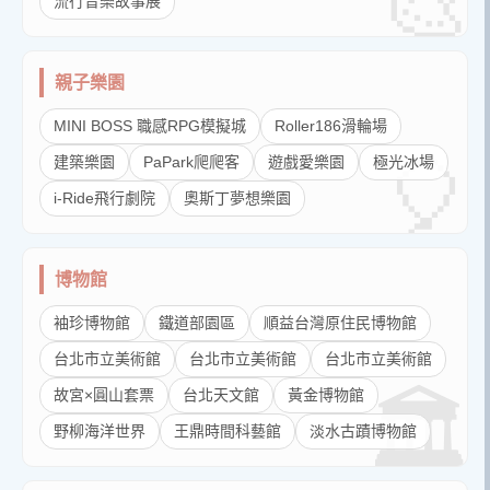
流行音樂故事展
親子樂園
MINI BOSS 職感RPG模擬城
Roller186滑輪場
建築樂園
PaPark爬爬客
遊戲愛樂園
極光冰場
i-Ride飛行劇院
奧斯丁夢想樂園
博物館
袖珍博物館
鐵道部園區
順益台灣原住民博物館
台北市立美術館
台北市立美術館
台北市立美術館
故宮×圓山套票
台北天文館
黃金博物館
野柳海洋世界
王鼎時間科藝館
淡水古蹟博物館