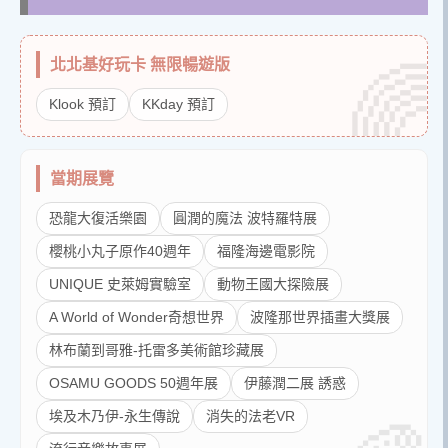
北北基好玩卡 無限暢遊版
Klook 預訂
KKday 預訂
當期展覽
恐龍大復活樂園
圓潤的魔法 波特羅特展
櫻桃小丸子原作40週年
福隆海邊電影院
UNIQUE 史萊姆實驗室
動物王國大探險展
A World of Wonder奇想世界
波隆那世界插畫大獎展
林布蘭到哥雅-托雷多美術館珍藏展
OSAMU GOODS 50週年展
伊藤潤二展 誘惑
埃及木乃伊-永生傳說
消失的法老VR