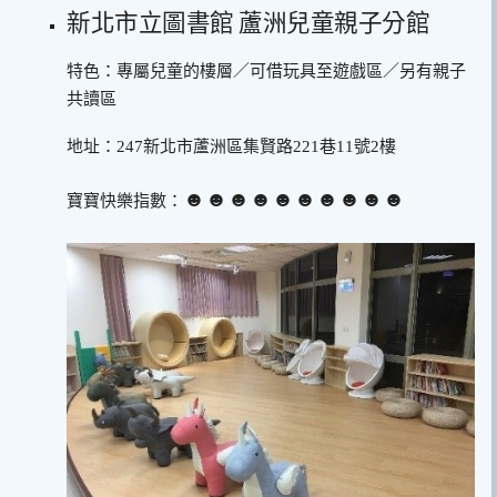
新北市立圖書館 蘆洲兒童親子分館
特色：專屬兒童的樓層／可借玩具至遊戲區／另有親子
共讀區
地址：247新北市蘆洲區集賢路221巷11號2樓
☻☻☻☻☻☻☻☻☻☻
寶寶快樂指數：