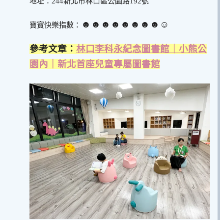
地址：244新北市林口區公園路192號
☻☻☻☻☻☻☻☻☺︎
寶寶快樂指數：
參考文章：
林口李科永紀念圖書館｜小熊公
園內｜新北首座兒童專屬圖書館