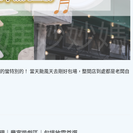
的蠻特別的！ 當天颱風天去剛好包場，整間店到處都是老闆自