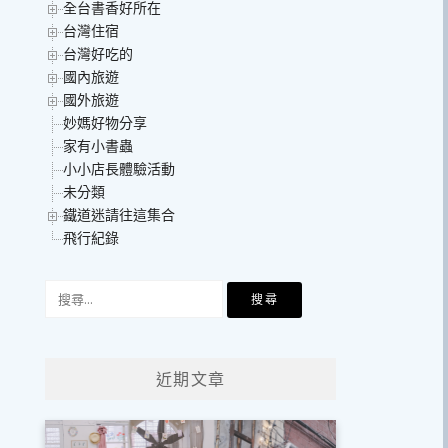
全台書香好所在
台灣住宿
台灣好吃的
國內旅遊
國外旅遊
妙媽好物分享
家有小書蟲
小小店長體驗活動
未分類
鐵道迷請往這集合
飛行紀錄
搜
尋
關
鍵
近期文章
字: