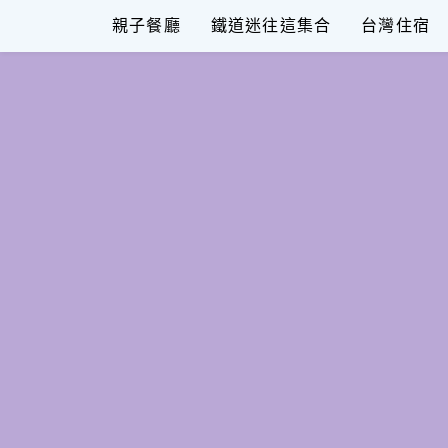
Skip
親子餐廳
鐵道迷往這集合
台灣住宿
to
content