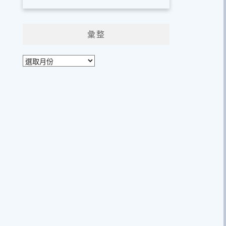
彙整
彙
整