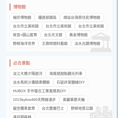
博物館
袖珍博物館
鐵道部園區
順益台灣原住民博物館
台北市立美術館
台北市立美術館
台北市立美術館
故宮×圓山套票
台北天文館
黃金博物館
野柳海洋世界
王鼎時間科藝館
淡水古蹟博物館
必去景點
淡江大橋夕陽遊河
海風號甜點觀光列車
淡水馬術沙灘騎乘體驗
石碇許家麵線DIY
HUBOX 手作復古工業風燈具DIY
101Skyline460天際線漫步
美麗華摩天輪
貓空纜車套票
台北雙層巴士
野柳地質公園
滿月圓森林