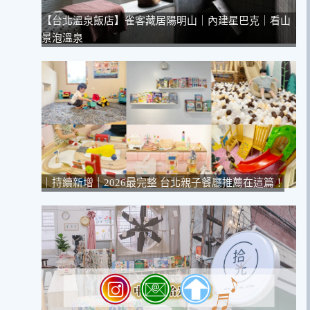
【台北溫泉飯店】雀客藏居陽明山｜內建星巴克｜看山
景泡溫泉
｜持續新增｜2026最完整 台北親子餐廳推薦在這篇！