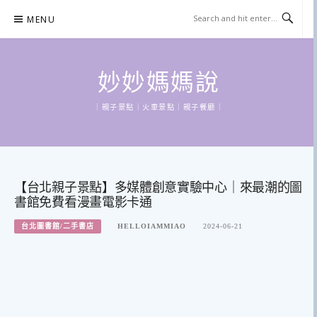
Skip
MENU
to
content
妙妙媽媽說
｜親子景點｜火車景點｜親子餐廳｜
【台北親子景點】多媒體創意實驗中心｜來最潮的圖
書館免費看漫畫電影卡通
台北圖書館/二手書店
HELLOIAMMIAO
2024-06-21