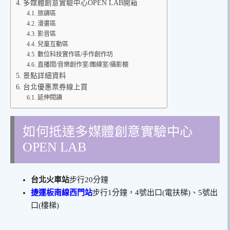
多媒體創意實驗中心OPEN LAB開箱
旅讀區
漫畫區
影音區
兒童互動區
數位科技實作區/手作創作坊
直播間/音樂創作室/團練室/攝影棚
景點詳細資料
台北優惠票券線上買
延伸閱讀
如何抵達多媒體創意實驗中心
OPEN LAB
台北火車站
步行20分鐘
捷運板南線西門站
步行1分鐘，4號出口(電扶梯)、5號出
口(樓梯)