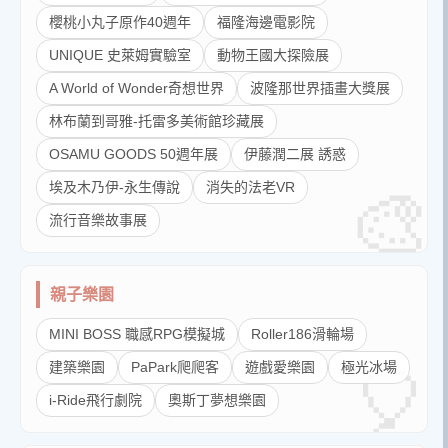
櫻桃小丸子原作40週年
福隆海邊電影院
UNIQUE 史萊姆實驗室
動物王國大探險展
A World of Wonder奇想世界
波隆那世界插畫大獎展
林布蘭到哥雅-托雷多美術館珍藏展
OSAMU GOODS 50週年展
伊藤潤二展 誘惑
埃及木乃伊-永生傳說
消失的法老VR
流行音樂故事展
親子樂園
MINI BOSS 職感RPG模擬城
Roller186滑輪場
建築樂園
PaPark爬爬客
遊戲愛樂園
極光冰場
i-Ride飛行劇院
奧斯丁夢想樂園