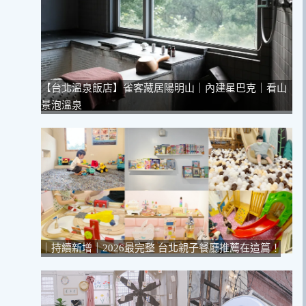
【台北溫泉飯店】雀客藏居陽明山｜內建星巴克｜看山
景泡溫泉
｜持續新增｜2026最完整 台北親子餐廳推薦在這篇！