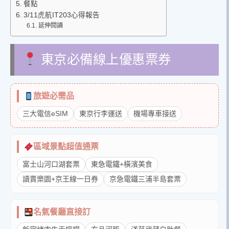
餐點
3/11虎航IT203心得報告
延伸閱讀
東京必備線上優惠票券
旅遊必需品
三大電信eSIM
東京行李運送
機場專車接送
區域景點超值通票
富士山河口湖套票
東急電鐵+橫濱美食
讀賣樂園+京王線一日券
京急電鐵三浦半島套票
名氣餐廳直接訂