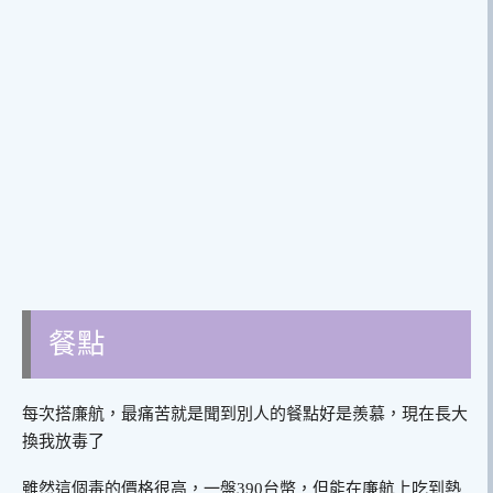
餐點
每次搭廉航，最痛苦就是聞到別人的餐點好是羨慕，現在長大
換我放毒了
雖然這個毒的價格很高，一盤390台幣，但能在廉航上吃到熱