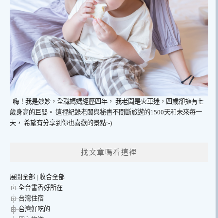
嗨！我是妙妙，全職媽媽經歷四年，
我老闆是火車迷，四歲卻擁有七
歲身高的巨嬰。
這裡紀錄老闆與秘書不間斷旅遊的1500天和未來每一
天，
希望有分享到你也喜歡的景點:-)
找文章嗎看這裡
展開全部
|
收合全部
全台書香好所在
台灣住宿
台灣好吃的