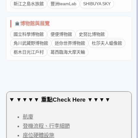
新江之島水族館
豐洲teamLab
SHIBUYA SKY
博物館與展覽
國立科學博物館
便便博物館
史努比博物館
角川武藏野博物館
迷你世界博物館
杜莎夫人蠟像館
栃木日光江戶村
葛西臨海大摩天輪
▼▼▼▼ 重點Check Here ▼▼▼▼
航廈
登機流程、行李細節
座位硬體設施