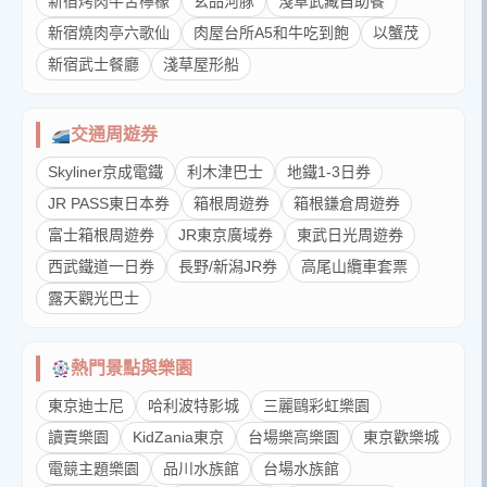
新宿烤肉牛舌檸檬
玄品河豚
淺草武藏自助餐
新宿燒肉亭六歌仙
肉屋台所A5和牛吃到飽
以蟹茂
新宿武士餐廳
淺草屋形船
交通周遊券
Skyliner京成電鐵
利木津巴士
地鐵1-3日券
JR PASS東日本券
箱根周遊券
箱根鎌倉周遊券
富士箱根周遊券
JR東京廣域券
東武日光周遊券
西武鐵道一日券
長野/新潟JR券
高尾山纜車套票
露天觀光巴士
熱門景點與樂園
東京迪士尼
哈利波特影城
三麗鷗彩虹樂園
讀賣樂園
KidZania東京
台場樂高樂園
東京歡樂城
電競主題樂園
品川水族館
台場水族館