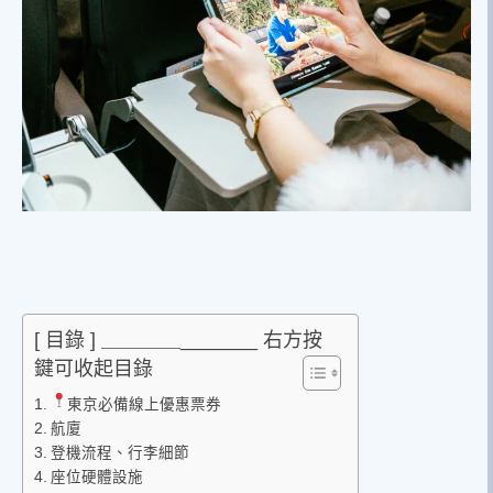
[ 目錄 ] ＿＿＿＿_______ 右方按
鍵可收起目錄
東京必備線上優惠票券
航廈
登機流程、行李細節
座位硬體設施