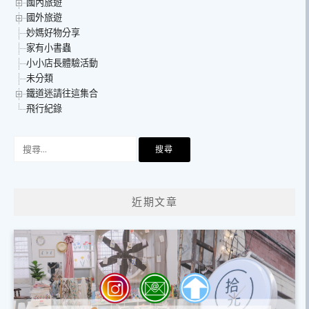
國內旅遊
國外旅遊
妙媽好物分享
家有小書蟲
小小店長體驗活動
未分類
鐵道迷請往這集合
飛行紀錄
搜
尋
關
鍵
近期文章
字: