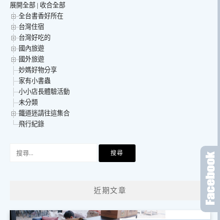
展開全部
|
收合全部
全台書香好所在
台灣住宿
台灣好吃的
國內旅遊
國外旅遊
妙媽好物分享
家有小書蟲
小小店長體驗活動
未分類
鐵道迷請往這集合
飛行紀錄
搜
尋
關
鍵
近期文章
字: