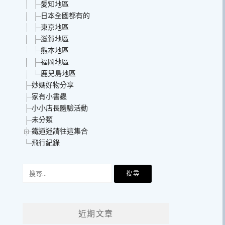
愛知地區
日本全國都有的
東京地區
滋賀地區
熊本地區
福岡地區
鹿兒島地區
妙媽好物分享
家有小書蟲
小小店長體驗活動
未分類
鐵道迷請往這集合
飛行紀錄
搜
尋
關
鍵
近期文章
字: