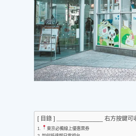
[ 目錄 ] ＿＿＿＿_______ 右方按鍵
東京必備線上優惠票券
如何抵達朝日電視台