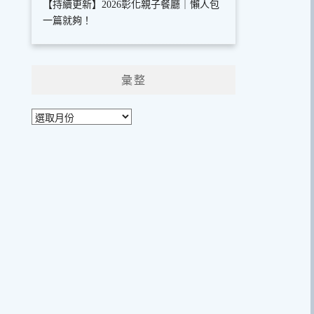
【持續更新】2026彰化親子餐廳｜懶人包
一篇就夠！
彙整
彙
整