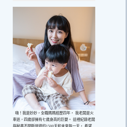
嗨！我是妙妙，全職媽媽經歷四年，
我老闆是火
車迷，四歲卻擁有七歲身高的巨嬰。
這裡紀錄老闆
與秘書不間斷旅遊的1500天和未來每一天，
希望