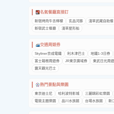
名氣餐廳直接訂
新宿烤肉牛舌檸檬
玄品河豚
淺草武藏自助餐
新宿武士餐廳
淺草屋形船
交通周遊券
Skyliner京成電鐵
利木津巴士
地鐵1-3日券
富士箱根周遊券
JR東京廣域券
東武日光周
露天觀光巴士
熱門景點與樂園
東京迪士尼
哈利波特影城
三麗鷗彩虹樂園
電競主題樂園
品川水族館
台場水族館
新