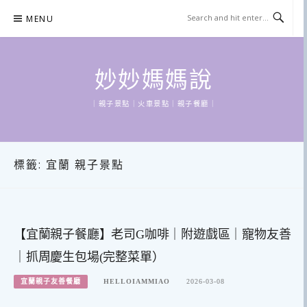
Skip
MENU
to
content
妙妙媽媽說
｜親子景點｜火車景點｜親子餐廳｜
標籤:
宜蘭 親子景點
【宜蘭親子餐廳】老司G咖啡｜附遊戲區｜寵物友善
｜抓周慶生包場(完整菜單）
宜蘭親子友善餐廳
HELLOIAMMIAO
2026-03-08