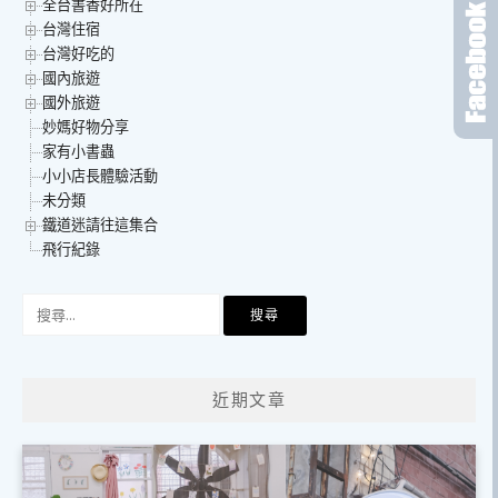
全台書香好所在
台灣住宿
台灣好吃的
國內旅遊
國外旅遊
妙媽好物分享
家有小書蟲
小小店長體驗活動
未分類
鐵道迷請往這集合
飛行紀錄
搜
尋
關
鍵
近期文章
字: