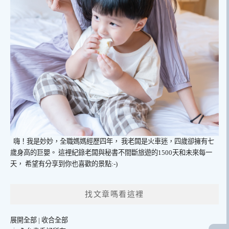
嗨！我是妙妙，全職媽媽經歷四年，
我老闆是火車迷，四歲卻擁有七
歲身高的巨嬰。
這裡紀錄老闆與秘書不間斷旅遊的1500天和未來每一
天，
希望有分享到你也喜歡的景點:-)
找文章嗎看這裡
展開全部
|
收合全部