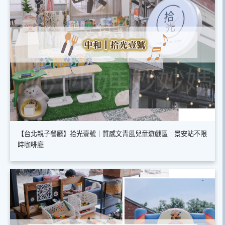
【台北親子餐廳】拾光壹號｜質感文青風兒童遊戲區｜景安站不限
時咖啡廳