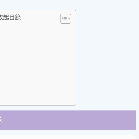
可收起目錄
券