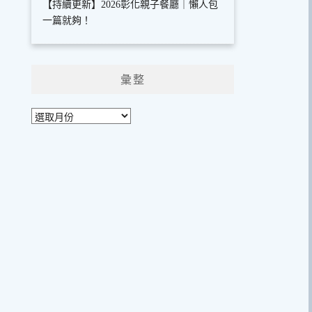
【持續更新】2026彰化親子餐廳｜懶人包
一篇就夠！
彙整
彙
整