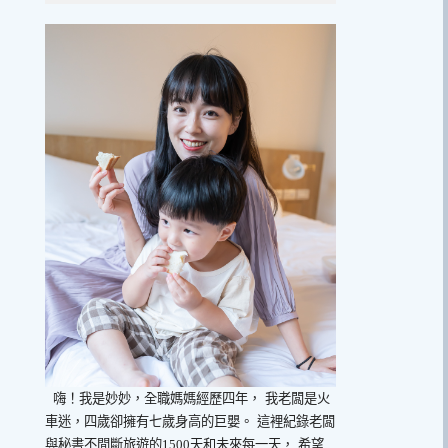
嗨！我是妙妙，全職媽媽經歷四年，
我老闆是火
車迷，四歲卻擁有七歲身高的巨嬰。
這裡紀錄老闆
與秘書不間斷旅遊的1500天和未來每一天，
希望