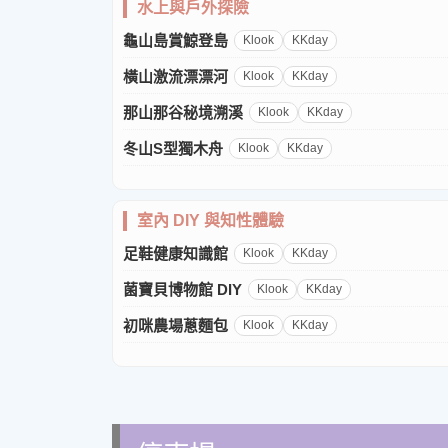
水上與戶外探險
龜山島賞鯨登島
Klook
KKday
橫山激流漂漂河
Klook
KKday
那山那谷秘境溯溪
Klook
KKday
冬山S型獨木舟
Klook
KKday
室內 DIY 與知性體驗
足鞋健康知識館
Klook
KKday
菌寶貝博物館 DIY
Klook
KKday
初咪農場蔥麵包
Klook
KKday