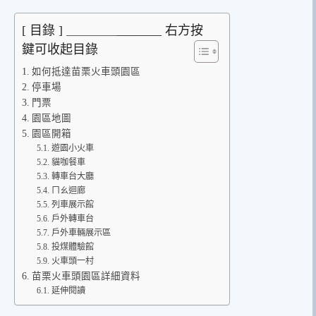
[ 目錄 ] ＿＿＿＿_______ 右方按
鍵可收起目錄
如何抵達苗栗火車頭園區
停車場
門票
園區地圖
園區開箱
遊園小火車
貓咖餐車
轉車台大廳
ㄇㄠ迴廊
列車展示館
戶外轉車台
戶外車輛展示區
投煤體驗館
火車頭一村
苗栗火車頭園區詳細資料
延伸閱讀