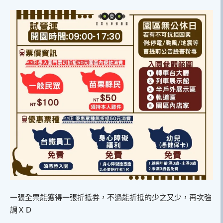
一張全票能獲得一張折抵券，不過能折抵的少之又少，再次強
調ＸＤ