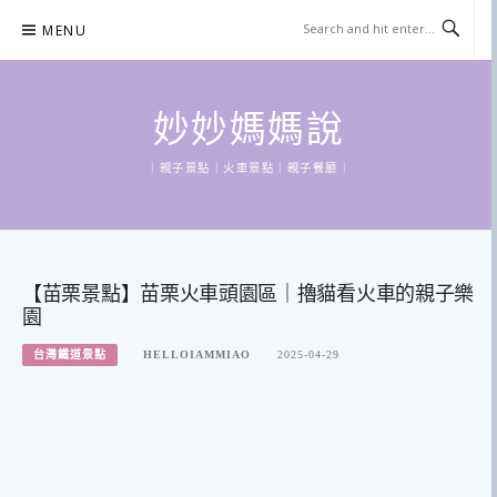
Skip
MENU
to
content
妙妙媽媽說
｜親子景點｜火車景點｜親子餐廳｜
【苗栗景點】苗栗火車頭園區｜擼貓看火車的親子樂
園
台灣鐵道景點
HELLOIAMMIAO
2025-04-29