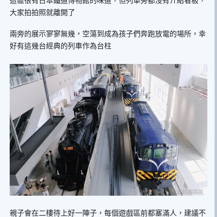
這區很有日本鐵道博物館的味道，但列車旁都沒有介紹看板，
大家拍拍照就離開了
兩旁的展示寥寥無幾，空蕩到成為孩子們奔跑放電的場所，幸
好有這幾台經典的列車作為台柱
親子會在二樓待上好一陣子，每個遊戲區前都塞滿人，建議不