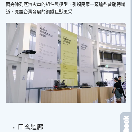
兩旁陳列蒸汽火車的組件與模型，引領民眾一窺這些曾馳騁鐵
道、見證台灣發展的鋼鐵巨獸風采
ㄇㄠ迴廊