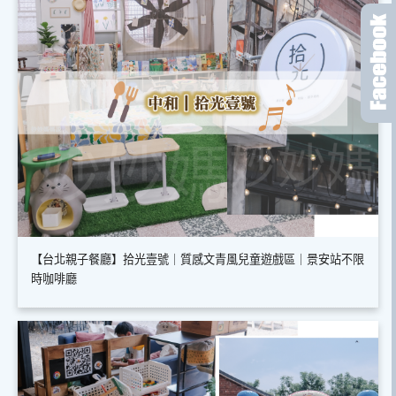
【台北親子餐廳】拾光壹號｜質感文青風兒童遊戲區｜景安站不限
時咖啡廳