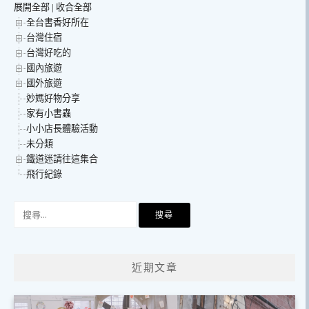
展開全部
|
收合全部
全台書香好所在
台灣住宿
台灣好吃的
國內旅遊
國外旅遊
妙媽好物分享
家有小書蟲
小小店長體驗活動
未分類
鐵道迷請往這集合
飛行紀錄
搜
尋
關
鍵
近期文章
字: