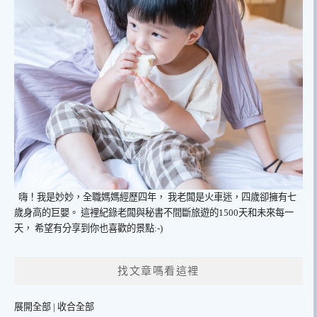
嗨！我是妙妙，全職媽媽經歷四年，
我老闆是火車迷，四歲卻擁有七
歲身高的巨嬰。
這裡紀錄老闆與秘書不間斷旅遊的1500天和未來每一
天，
希望有分享到你也喜歡的景點:-)
找文章嗎看這裡
展開全部
|
收合全部