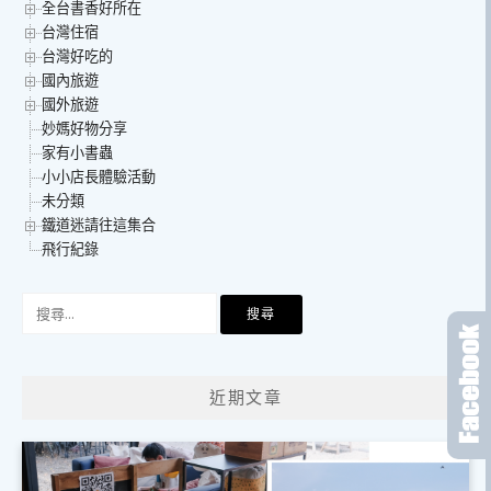
全台書香好所在
台灣住宿
台灣好吃的
國內旅遊
國外旅遊
妙媽好物分享
家有小書蟲
小小店長體驗活動
未分類
鐵道迷請往這集合
飛行紀錄
搜
尋
關
鍵
近期文章
字: