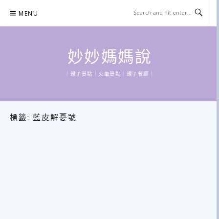
Skip
MENU
to
content
妙妙媽媽說
｜親子景點｜火車景點｜親子餐廳｜
標籤:
藍皮解憂號