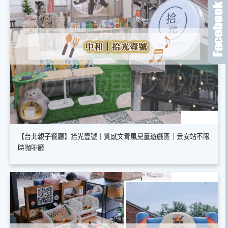
【台北親子餐廳】拾光壹號｜質感文青風兒童遊戲區｜景安站不限
時咖啡廳