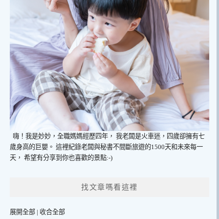
嗨！我是妙妙，全職媽媽經歷四年，
我老闆是火車迷，四歲卻擁有七
歲身高的巨嬰。
這裡紀錄老闆與秘書不間斷旅遊的1500天和未來每一
天，
希望有分享到你也喜歡的景點:-)
找文章嗎看這裡
展開全部
|
收合全部