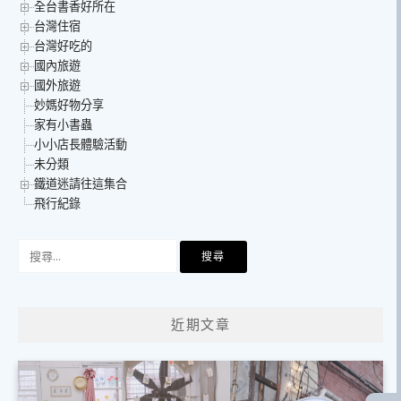
全台書香好所在
台灣住宿
台灣好吃的
國內旅遊
國外旅遊
妙媽好物分享
家有小書蟲
小小店長體驗活動
未分類
鐵道迷請往這集合
飛行紀錄
搜
尋
關
鍵
近期文章
字: