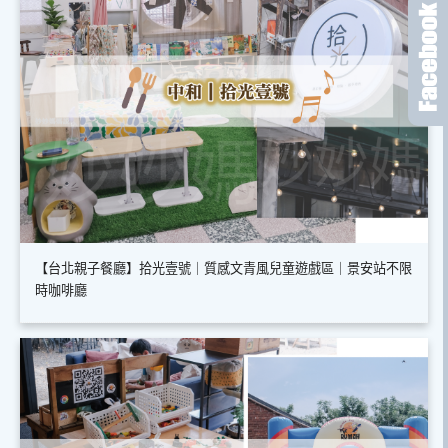
【台北親子餐廳】拾光壹號｜質感文青風兒童遊戲區｜景安站不限
時咖啡廳