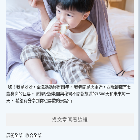
嗨！我是妙妙，全職媽媽經歷四年，
我老闆是火車迷，四歲卻擁有七
歲身高的巨嬰。
這裡紀錄老闆與秘書不間斷旅遊的1500天和未來每一
天，
希望有分享到你也喜歡的景點:-)
找文章嗎看這裡
展開全部
|
收合全部