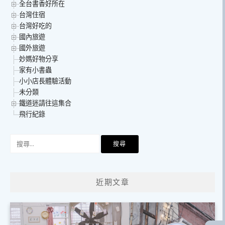
全台書香好所在
台灣住宿
台灣好吃的
國內旅遊
國外旅遊
妙媽好物分享
家有小書蟲
小小店長體驗活動
未分類
鐵道迷請往這集合
飛行紀錄
搜
尋
關
鍵
近期文章
字: