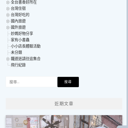
全台書香好所在
台灣住宿
台灣好吃的
國內旅遊
國外旅遊
妙媽好物分享
家有小書蟲
小小店長體驗活動
未分類
鐵道迷請往這集合
飛行紀錄
搜
尋
關
鍵
近期文章
字: