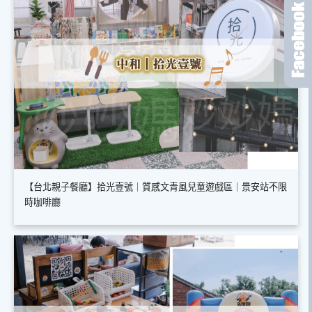
【台北親子餐廳】拾光壹號｜質感文青風兒童遊戲區｜景安站不限
時咖啡廳