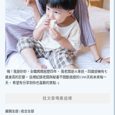
嗨！我是妙妙，全職媽媽經歷四年，
我老闆是火車迷，四歲卻擁有七
歲身高的巨嬰。
這裡紀錄老闆與秘書不間斷旅遊的1500天和未來每一
天，
希望有分享到你也喜歡的景點:-)
找文章嗎看這裡
展開全部
|
收合全部