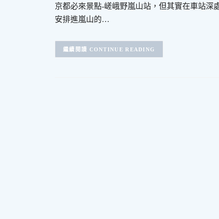
京都必來景點-嵯峨野嵐山站，但其實在車站深
安排進嵐山的…
CONTINUE READING