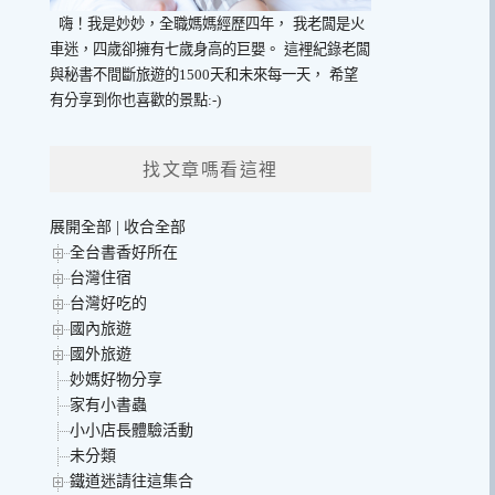
嗨！我是妙妙，全職媽媽經歷四年，
我老闆是火
車迷，四歲卻擁有七歲身高的巨嬰。
這裡紀錄老闆
與秘書不間斷旅遊的1500天和未來每一天，
希望
有分享到你也喜歡的景點:-)
找文章嗎看這裡
展開全部
|
收合全部
全台書香好所在
台灣住宿
台灣好吃的
國內旅遊
國外旅遊
妙媽好物分享
家有小書蟲
小小店長體驗活動
未分類
鐵道迷請往這集合