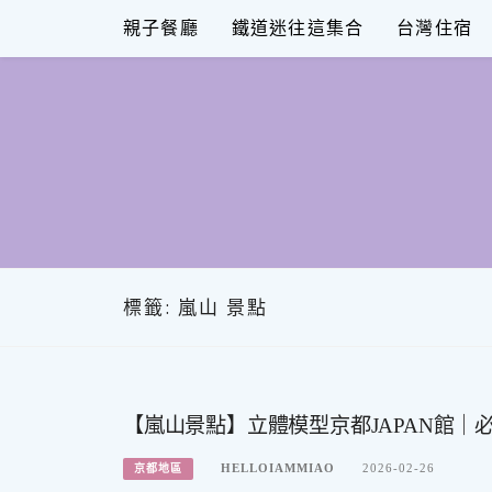
Skip
親子餐廳
鐵道迷往這集合
台灣住宿
to
content
標籤:
嵐山 景點
【嵐山景點】立體模型京都JAPAN館｜
HELLOIAMMIAO
2026-02-26
京都地區