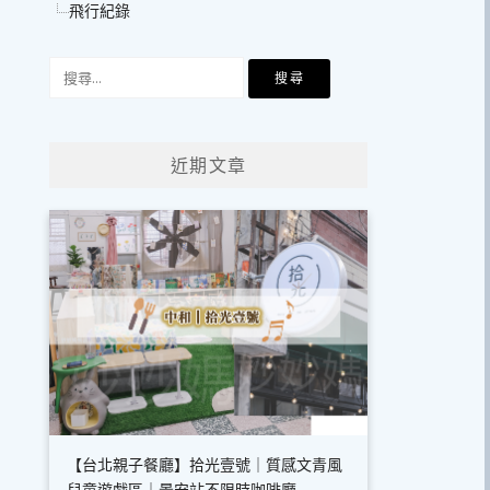
飛行紀錄
搜
尋
關
鍵
近期文章
字:
【台北親子餐廳】拾光壹號｜質感文青風