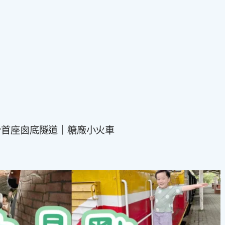
台首座囪底隧道｜糖廠小火車