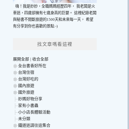
嗨！我是妙妙，全職媽媽經歷四年，
我老闆是火
車迷，四歲卻擁有七歲身高的巨嬰。
這裡紀錄老闆
與秘書不間斷旅遊的1500天和未來每一天，
希望
有分享到你也喜歡的景點:-)
找文章嗎看這裡
展開全部
|
收合全部
全台書香好所在
台灣住宿
台灣好吃的
國內旅遊
國外旅遊
妙媽好物分享
家有小書蟲
小小店長體驗活動
未分類
鐵道迷請往這集合