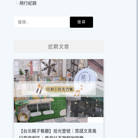
飛行紀錄
搜
尋
關
鍵
近期文章
字:
【台北親子餐廳】拾光壹號｜質感文青風