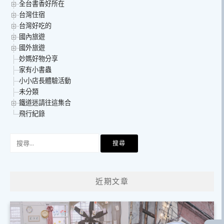
全台書香好所在
台灣住宿
台灣好吃的
國內旅遊
國外旅遊
妙媽好物分享
家有小書蟲
小小店長體驗活動
未分類
鐵道迷請往這集合
飛行紀錄
搜
尋
關
鍵
近期文章
字: