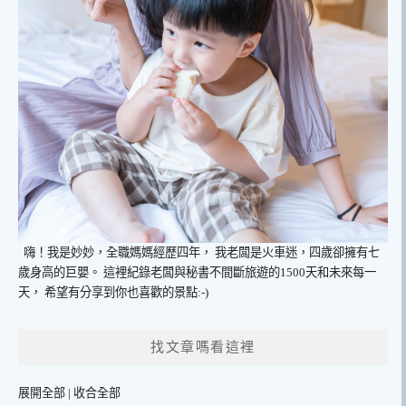
嗨！我是妙妙，全職媽媽經歷四年，
我老闆是火車迷，四歲卻擁有七
歲身高的巨嬰。
這裡紀錄老闆與秘書不間斷旅遊的1500天和未來每一
天，
希望有分享到你也喜歡的景點:-)
找文章嗎看這裡
展開全部
|
收合全部