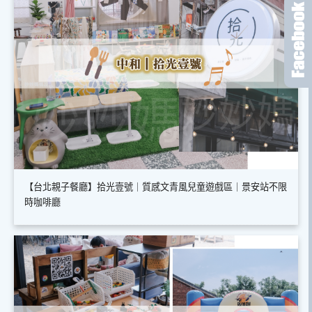
【台北親子餐廳】拾光壹號｜質感文青風兒童遊戲區｜景安站不限
時咖啡廳