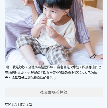
嗨！我是妙妙，全職媽媽經歷四年，
我老闆是火車迷，四歲卻擁有七
歲身高的巨嬰。
這裡紀錄老闆與秘書不間斷旅遊的1500天和未來每一
天，
希望有分享到你也喜歡的景點:-)
找文章嗎看這裡
展開全部
|
收合全部