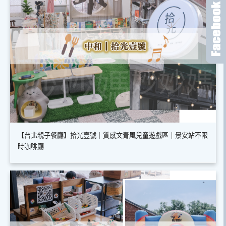
【台北親子餐廳】拾光壹號｜質感文青風兒童遊戲區｜景安站不限
時咖啡廳