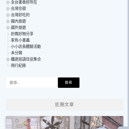
全台書香好所在
台灣住宿
台灣好吃的
國內旅遊
國外旅遊
妙媽好物分享
家有小書蟲
小小店長體驗活動
未分類
鐵道迷請往這集合
飛行紀錄
搜
尋
關
鍵
近期文章
字: