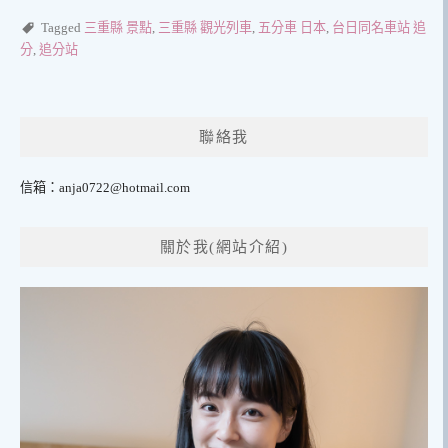
Tagged
三重縣 景點
,
三重縣 觀光列車
,
五分車 日本
,
台日同名車站 追
分
,
追分站
聯絡我
信箱：
anja0722@hotmail.com
關於我(網站介紹)