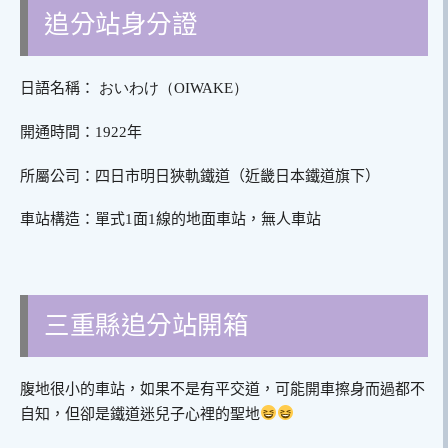
追分站身分證
日語名稱：
おいわけ（
OIWAKE）
開通時間：1922年
所屬公司：四日市明日狹軌鐵道（近畿日本鐵道旗下）
車站構造：單式1面1線的地面車站，無人車站
三重縣追分站開箱
腹地很小的車站，如果不是有平交道，可能開車擦身而過都不
自知，但卻是鐵道迷兒子心裡的聖地