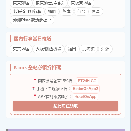
東京郊區
東京迪士尼接送
京阪奈地區
北海道自訂行程
福岡
熊本
仙台
青森
沖繩Rimo電動滑板車
國內行李當日寄送
東京地區
大阪/關西機場
福岡
北海道
沖繩
Klook 全站必領折扣碼
關西機場包車15%折：
PT24HIGO
手機下單現領95折：
BetterOnApp2
APP首訂飯店95折：
HotelOnApp
點此前往領取