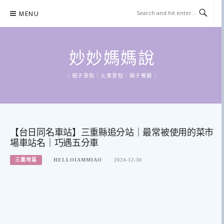
Skip
MENU
to
content
妙妙媽媽說
｜親子景點｜火車景點｜親子餐廳｜
【台日同名車站】三重縣追分站｜最常被使用的菜市
場車站名｜巧遇五分車
三重地區
HELLOIAMMIAO
2024-12-30