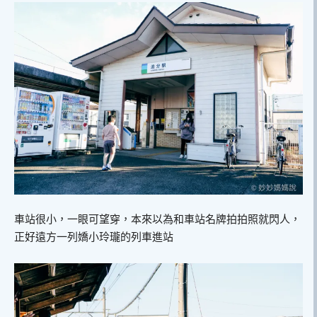
車站很小，一眼可望穿，本來以為和車站名牌拍拍照就閃人，
正好遠方一列嬌小玲瓏的列車進站