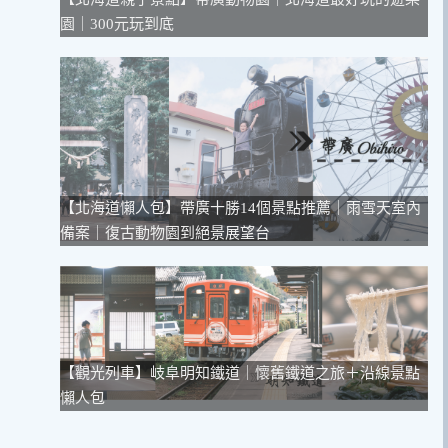
園｜300元玩到底
【北海道懶人包】帶廣十勝14個景點推薦｜雨雪天室內
備案｜復古動物園到絕景展望台
【觀光列車】岐阜明知鐵道｜懷舊鐵道之旅＋沿線景點
懶人包