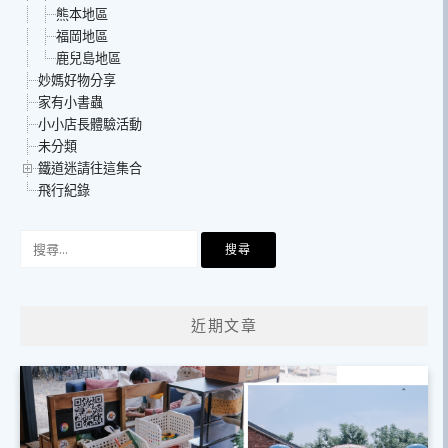
熊本地區
福岡地區
鹿兒島地區
妙媽好物分享
家有小書蟲
小小店長體驗活動
未分類
鐵道迷請往這集合
飛行紀錄
搜
尋
關
鍵
近期文章
字: