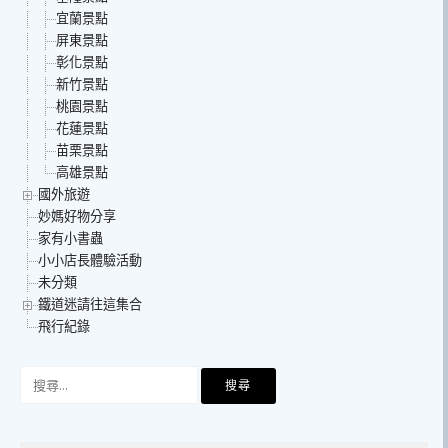
宜蘭景點
屏東景點
彰化景點
新竹景點
桃園景點
花蓮景點
苗栗景點
高雄景點
國外旅遊
妙媽好物分享
家有小書蟲
小小店長體驗活動
未分類
鐵道迷請往這集合
飛行紀錄
搜
尋
關
鍵