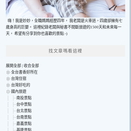
嗨！我是妙妙，全職媽媽經歷四年，
我老闆是火車迷，四歲卻擁有七
歲身高的巨嬰。
這裡紀錄老闆與秘書不間斷旅遊的1500天和未來每一
天，
希望有分享到你也喜歡的景點:-)
找文章嗎看這裡
展開全部
|
收合全部
全台書香好所在
台灣住宿
台灣好吃的
國內旅遊
南投景點
台中景點
台北景點
台南景點
嘉義景點
基隆景點