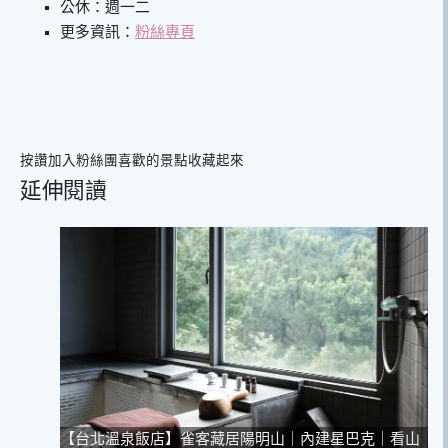
公休：週一二
更多資訊：
粉絲專頁
按讚加入粉絲團
喜歡的景點收藏起來
延伸閱讀
【台北溫泉飯店】雀客藏居陽明山｜內建星巴克｜看山