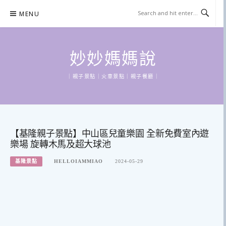
Skip
MENU
to
content
妙妙媽媽說
｜親子景點｜火車景點｜親子餐廳｜
【基隆親子景點】中山區兒童樂園 全新免費室內遊
樂場 旋轉木馬及超大球池
基隆景點
HELLOIAMMIAO
2024-05-29