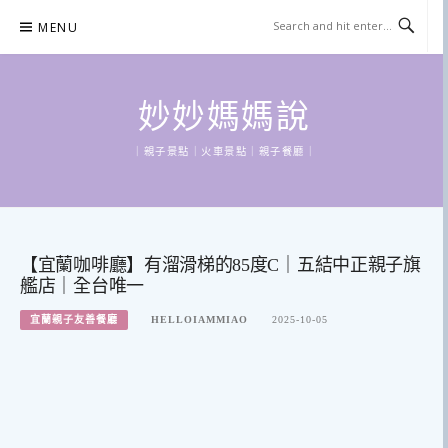
Skip
MENU
to
content
妙妙媽媽說
｜親子景點｜火車景點｜親子餐廳｜
【宜蘭咖啡廳】有溜滑梯的85度C｜五結中正親子旗
艦店｜全台唯一
宜蘭親子友善餐廳
HELLOIAMMIAO
2025-10-05