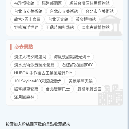
袖珍博物館
鐵道部園區
順益台灣原住民博物館
台北市立美術館
台北市立美術館
台北市立美術館
故宮×圓山套票
台北天文館
黃金博物館
野柳海洋世界
王鼎時間科藝館
淡水古蹟博物館
必去景點
淡江大橋夕陽遊河
海風號甜點觀光列車
淡水馬術沙灘騎乘體驗
石碇許家麵線DIY
HUBOX 手作復古工業風燈具DIY
101Skyline460天際線漫步
美麗華摩天輪
貓空纜車套票
台北雙層巴士
野柳地質公園
滿月圓森林
按讚加入粉絲團
喜歡的景點收藏起來