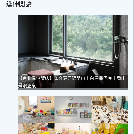
延伸閱讀
【台北溫泉飯店】雀客藏居陽明山｜內建星巴克｜看山
景泡溫泉