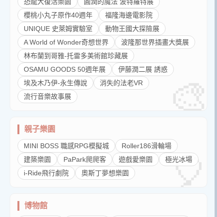
恐龍大復活樂園
圓潤的魔法 波特羅特展
櫻桃小丸子原作40週年
福隆海邊電影院
UNIQUE 史萊姆實驗室
動物王國大探險展
A World of Wonder奇想世界
波隆那世界插畫大獎展
林布蘭到哥雅-托雷多美術館珍藏展
OSAMU GOODS 50週年展
伊藤潤二展 誘惑
埃及木乃伊-永生傳說
消失的法老VR
流行音樂故事展
親子樂園
MINI BOSS 職感RPG模擬城
Roller186滑輪場
建築樂園
PaPark爬爬客
遊戲愛樂園
極光冰場
i-Ride飛行劇院
奧斯丁夢想樂園
博物館