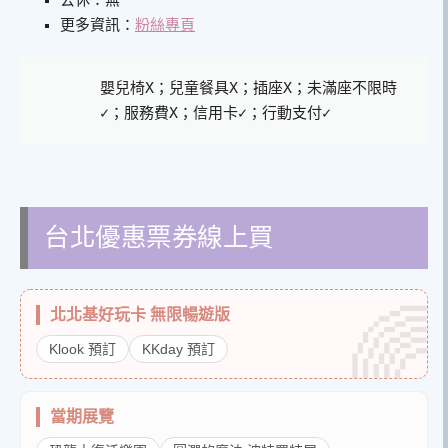
公休：無
更多資訊：
粉絲專頁
嬰兒椅X；兒童餐具X；插座X；未滿座不限時
✓；服務費X；信用卡✓；行動支付✓
台北優惠票券線上買
北北基好玩卡 無限暢遊版
Klook 預訂
KKday 預訂
當期展覽