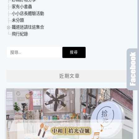
家有小書蟲
小小店長體驗活動
未分類
鐵道迷請往這集合
飛行紀錄
搜
尋
關
鍵
近期文章
字: