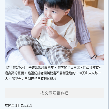
嗨！我是妙妙，全職媽媽經歷四年，
我老闆是火車迷，四歲卻擁有七
歲身高的巨嬰。
這裡紀錄老闆與秘書不間斷旅遊的1500天和未來每一
天，
希望有分享到你也喜歡的景點:-)
找文章嗎看這裡
展開全部
|
收合全部