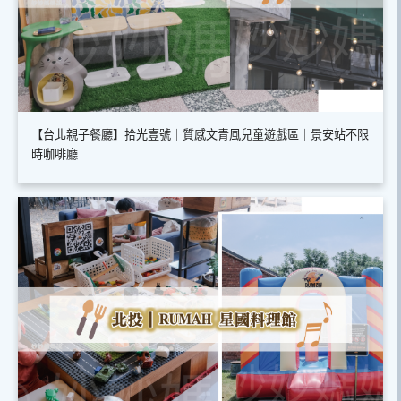
【台北親子餐廳】拾光壹號｜質感文青風兒童遊戲區｜景安站不限
時咖啡廳