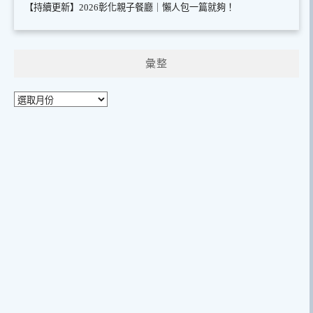
【持續更新】2026彰化親子餐廳｜懶人包一篇就夠！
彙整
彙
整