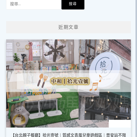
搜
尋
關
鍵
近期文章
字:
【台北親子餐廳】拾光壹號｜質感文青風兒童遊戲區｜景安站不限