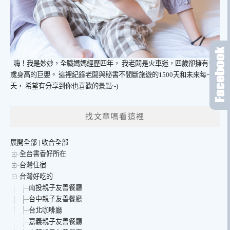
嗨！我是妙妙，全職媽媽經歷四年，
我老闆是火車迷，四歲卻擁有七
歲身高的巨嬰。
這裡紀錄老闆與秘書不間斷旅遊的1500天和未來每一
天，
希望有分享到你也喜歡的景點:-)
找文章嗎看這裡
展開全部
|
收合全部
全台書香好所在
台灣住宿
台灣好吃的
南投親子友善餐廳
台中親子友善餐廳
台北咖啡廳
嘉義親子友善餐廳