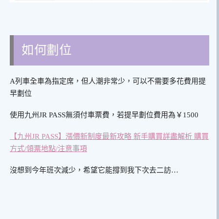
如何劃位
A列車全車為指定席，但人潮非常少，可以不需要多花費用提
早劃位
使用九州JR PASS無須付車票費，若提早劃位費用為￥1500
【九州JR PASS】漲價新制度最新攻略 新手購買詳盡解析 購買
方式/領票地點/注意事項
沒想到今年班次減少，希望它能撐到我下次去二訪…