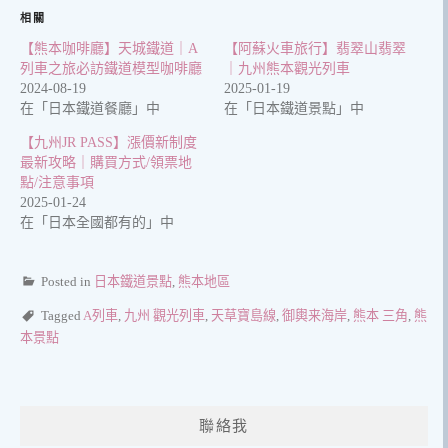
相關
【熊本咖啡廳】天城鐵道｜A
【阿蘇火車旅行】翡翠山翡翠
列車之旅必訪鐵道模型咖啡廳
｜九州熊本觀光列車
2024-08-19
2025-01-19
在「日本鐵道餐廳」中
在「日本鐵道景點」中
【九州JR PASS】漲價新制度
最新攻略｜購買方式/領票地
點/注意事項
2025-01-24
在「日本全國都有的」中
Posted in
日本鐵道景點
,
熊本地區
Tagged
A列車
,
九州 觀光列車
,
天草寶島線
,
御輿来海岸
,
熊本 三角
,
熊
本景點
聯絡我