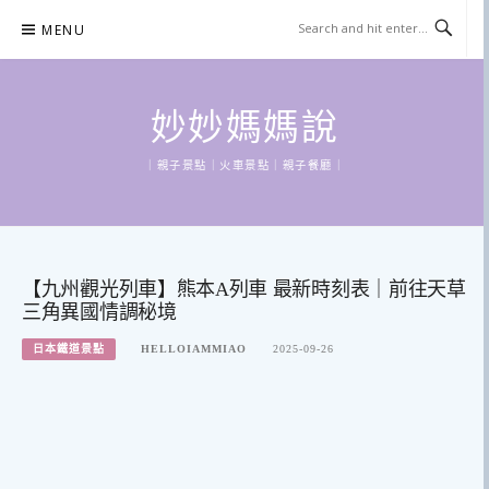
Skip
MENU
to
content
妙妙媽媽說
｜親子景點｜火車景點｜親子餐廳｜
【九州觀光列車】熊本A列車 最新時刻表｜前往天草
三角異國情調秘境
日本鐵道景點
HELLOIAMMIAO
2025-09-26