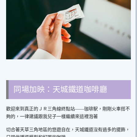
同場加映：天城鐵道咖啡廳
歡迎來到真正的ＪＲ三角線終點站——珈琲駅，剛剛火車搭不
夠的，一律建議跟我兒子一樣繼續來這裡泡著
切合著天草三角地區的悠遊自在，天城鐵道沒有過多的擺飾，