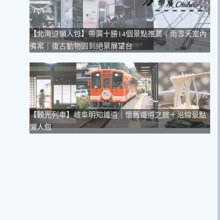
【北海道懶人包】帶廣十勝14個景點推薦｜雨雪天室內
備案｜復古動物園到絕景展望台
【觀光列車】岐阜明知鐵道｜懷舊鐵道之旅＋沿線景點
懶人包