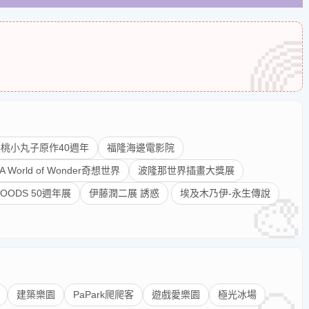
桃小丸子原作40週年
福隆海邊電影院
A World of Wonder奇想世界
波隆那世界插畫大獎展
GOODS 50週年展
伊藤潤二展 誘惑
埃及木乃伊-永生傳說
建築樂園
PaPark爬爬客
遊戲愛樂園
極光冰場