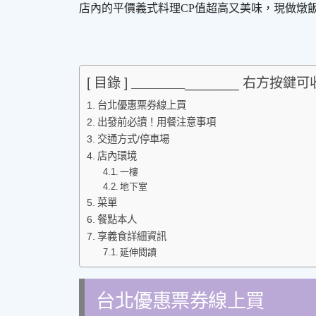
店內的平價義式料理CP值超高又美味，現做燉飯
[ 目錄 ] ＿＿＿＿_______ 右方按鍵
台北優惠票券線上買
出發前必讀！用餐注意事項
交通方式/停車場
店內環境
一樓
地下室
菜單
餐點本人
享義食詳細資訊
延伸閱讀
台北優惠票券線上買