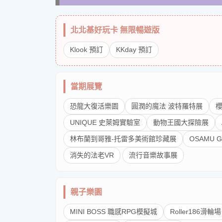
北北基好玩卡 無限暢遊版
Klook 預訂
KKday 預訂
當期展覽
恐龍大復活樂園
圓潤的魔法 波特羅特展
櫻
UNIQUE 史萊姆實驗室
動物王國大探險展
林布蘭到哥雅-托雷多美術館珍藏展
OSAMU 
消失的法老VR
流行音樂故事展
親子樂園
MINI BOSS 職感RPG模擬城
Roller186滑輪場