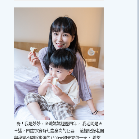
嗨！我是妙妙，全職媽媽經歷四年，
我老闆是火
車迷，四歲卻擁有七歲身高的巨嬰。
這裡紀錄老闆
與秘書不間斷旅遊的1500天和未來每一天，
希望