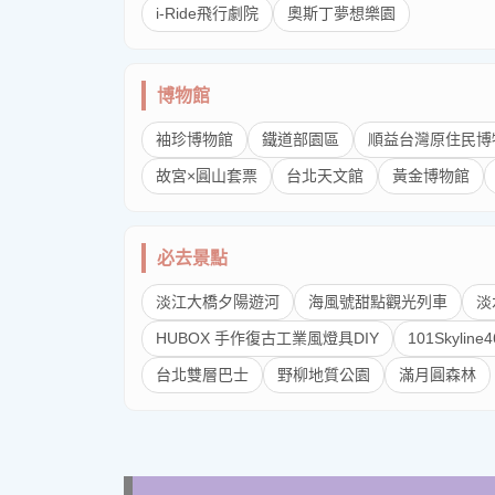
i-Ride飛行劇院
奧斯丁夢想樂園
博物館
袖珍博物館
鐵道部園區
順益台灣原住民博
故宮×圓山套票
台北天文館
黃金博物館
必去景點
淡江大橋夕陽遊河
海風號甜點觀光列車
淡
HUBOX 手作復古工業風燈具DIY
101Skyli
台北雙層巴士
野柳地質公園
滿月圓森林