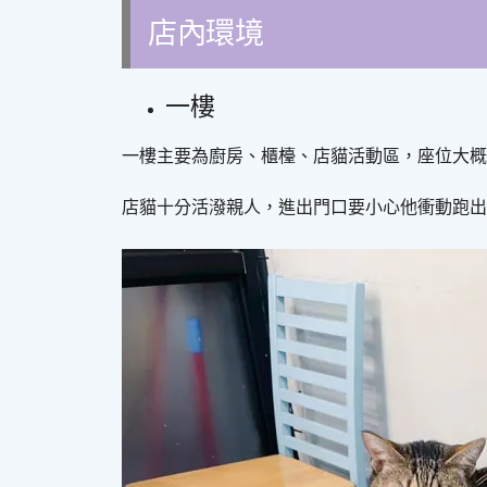
店內環境
一樓
一樓主要為廚房、櫃檯、店貓活動區，座位大概
店貓十分活潑親人，進出門口要小心他衝動跑出