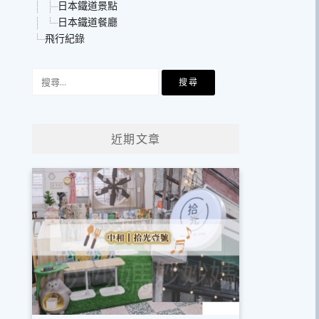
日本鐵道景點
日本鐵道餐廳
飛行紀錄
搜
尋
關
鍵
近期文章
字: