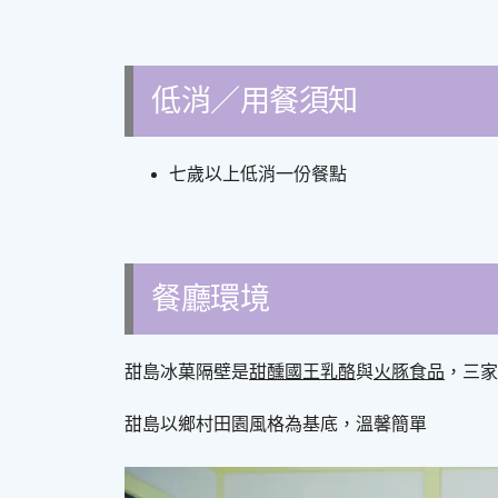
低消／用餐須知
七歲以上低消一份餐點
餐廳環境
甜島冰菓隔壁是
甜醺國王乳酪
與
火豚食品
，三家
甜島以鄉村田園風格為基底，溫馨簡單