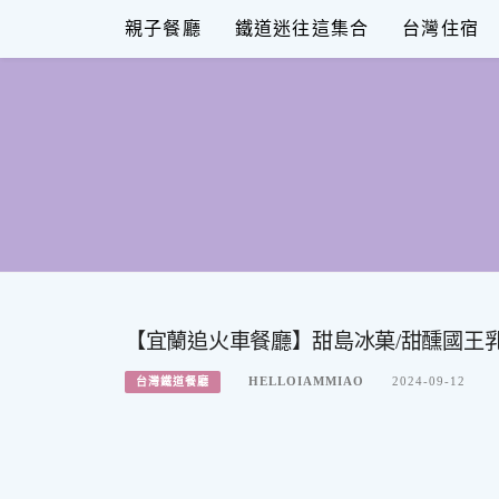
Skip
親子餐廳
鐵道迷往這集合
台灣住宿
to
content
【宜蘭追火車餐廳】甜島冰菓/甜醺國王乳
HELLOIAMMIAO
2024-09-12
台灣鐵道餐廳