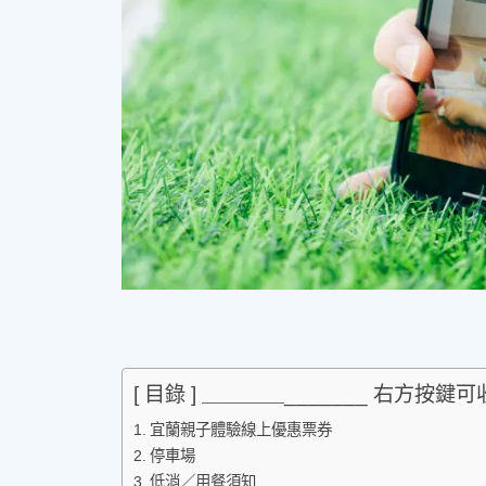
[ 目錄 ] ＿＿＿＿_______ 右方按鍵
宜蘭親子體驗線上優惠票券
停車場
低消／用餐須知