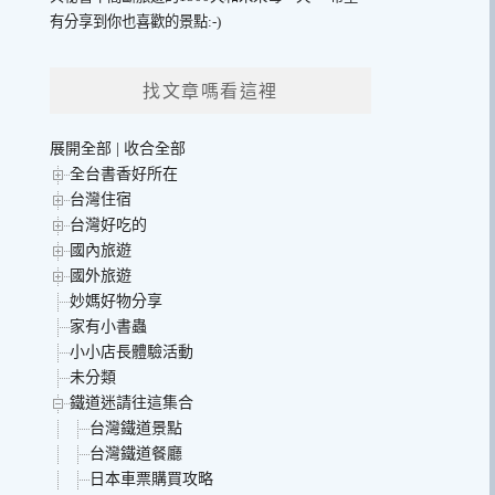
有分享到你也喜歡的景點:-)
找文章嗎看這裡
展開全部
|
收合全部
全台書香好所在
台灣住宿
台灣好吃的
國內旅遊
國外旅遊
妙媽好物分享
家有小書蟲
小小店長體驗活動
未分類
鐵道迷請往這集合
台灣鐵道景點
台灣鐵道餐廳
日本車票購買攻略