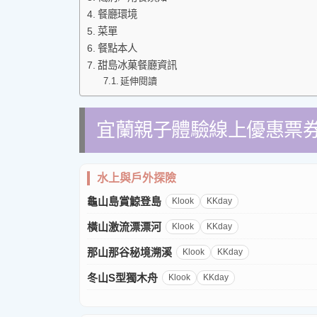
餐廳環境
菜單
餐點本人
甜島冰菓餐廳資訊
延伸閱讀
宜蘭親子體驗線上優惠票
水上與戶外探險
龜山島賞鯨登島
Klook
KKday
橫山激流漂漂河
Klook
KKday
那山那谷秘境溯溪
Klook
KKday
冬山S型獨木舟
Klook
KKday