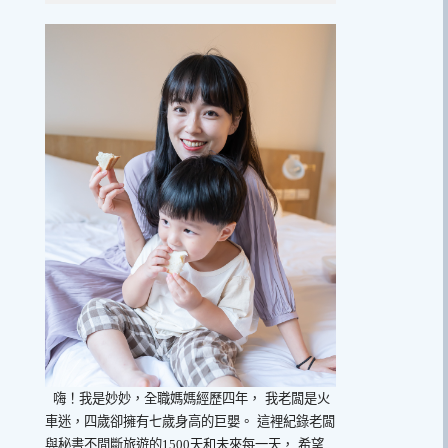
嗨！我是妙妙，全職媽媽經歷四年，
我老闆是火
車迷，四歲卻擁有七歲身高的巨嬰。
這裡紀錄老闆
與秘書不間斷旅遊的1500天和未來每一天，
希望